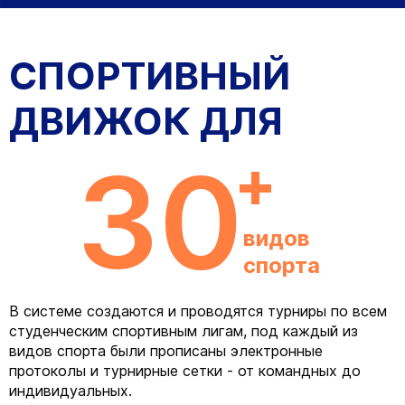
СПОРТИВНЫЙ
ДВИЖОК ДЛЯ
30
+
видов
спорта
В системе создаются и проводятся турниры по всем
студенческим спортивным лигам, под каждый из
видов спорта были прописаны электронные
протоколы и турнирные сетки - от командных до
индивидуальных.