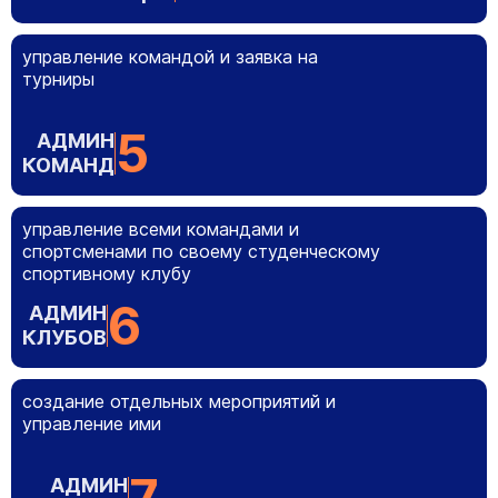
управление командой и заявка на
турниры
5
АДМИН
КОМАНД
управление всеми командами и
спортсменами по своему студенческому
спортивному клубу
6
АДМИН
КЛУБОВ
создание отдельных мероприятий и
управление ими
АДМИН