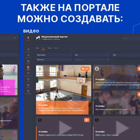
ТАКЖЕ НА ПОРТАЛЕ
МОЖНО СОЗДАВАТЬ:
видео
о