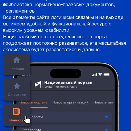
библиотека нормативно-правовых документов,
регламентов
Все элементы сайта логически связаны и на выходе
мы имеем удобный и функциональный ресурс с
высоким уровнем юзабилити.
Национальный портал студенческого спорта
продолжает постоянно развиваться, эта масштабная
экосистема будет разрастаться и дальше.