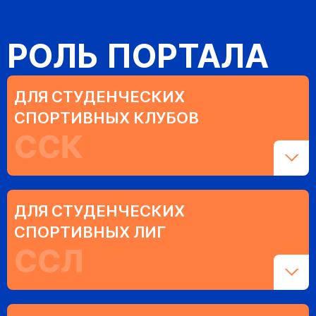
РОЛЬ ПОРТАЛА
ДЛЯ СТУДЕНЧЕСКИХ
СПОРТИВНЫХ КЛУБОВ
ССК
ДЛЯ СТУДЕНЧЕСКИХ
СПОРТИВНЫХ ЛИГ
ССЛ