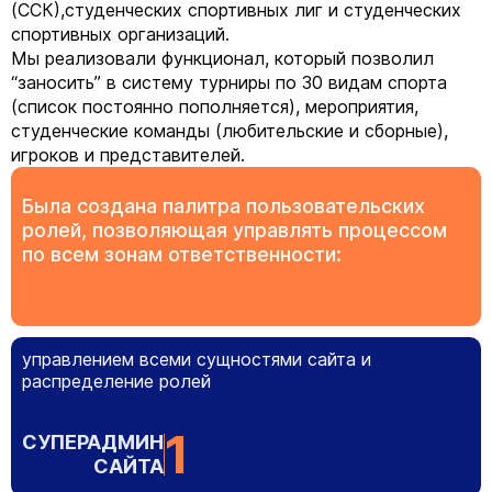
(ССК),студенческих спортивных лиг и студенческих
спортивных организаций.
Мы реализовали функционал, который позволил
“заносить” в систему турниры по 30 видам спорта
(список постоянно пополняется), мероприятия,
студенческие команды (любительские и сборные),
игроков и представителей.
Была создана палитра пользовательских
ролей, позволяющая управлять процессом
по всем зонам ответственности:
управлением всеми сущностями сайта и
распределение ролей
1
СУПЕРАДМИН
САЙТА