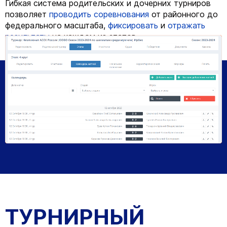
Гибкая система родительских и дочерних турниров
позволяет
проводить соревнования
от районного до
федерального масштаба,
фиксировать
и
отражать
результаты
на каждом из этапов.
итоги матчей шахматного турнира
(административная панель)
ТУРНИРНЫЙ