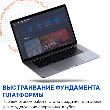
ВЫСТРАИВАНИЕ ФУНДАМЕНТА
ПЛАТФОРМЫ
Первым этапом работы стало создание платформы
для студенческих спортивных клубов