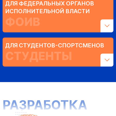
ДЛЯ ФЕДЕРАЛЬНЫХ ОРГАНОВ
ИСПОЛНИТЕЛЬНОЙ ВЛАСТИ
ФОИВ
ДЛЯ СТУДЕНТОВ-СПОРТСМЕНОВ
СТУДЕНТЫ
РАЗРАБОТКА