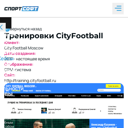
вернуться назад
лавная
Тренировки CityFootball
О
Клиент:
нас
City Football Moscow
слуги
Даты создания:
Кейсы
2017 - настоящее время
Блог
Отображение:
нтакты
CRM-система
Сайт:
дения об
http://training.cityfootball.ru
ИТ-
ельности
ТОВЫ
СУДИТЬ
ОЕКТ?
вяжитесь
с нами
любым
удобным
пособом