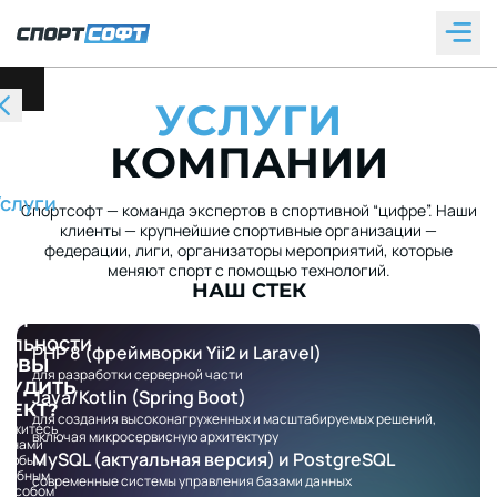
У
С
Л
У
Г
И
лавная
К
О
М
П
А
Н
И
И
О
нас
слуги
Спортсофт — команда экспертов в спортивной “цифре”. Наши
Кейсы
клиенты — крупнейшие спортивные организации —
Блог
федерации, лиги, организаторы мероприятий, которые
нтакты
меняют спорт с помощью технологий.
НАШ СТЕК
дения об
ИТ-
ельности
PHP 8 (фреймворки Yii2 и Laravel)
ТОВЫ
для разработки серверной части
СУДИТЬ
Java/Kotlin (Spring Boot)
ОЕКТ?
для создания высоконагруженных и масштабируемых решений,
вяжитесь
включая микросервисную архитектуру
с нами
MySQL (актуальная версия) и PostgreSQL
любым
удобным
современные системы управления базами данных
пособом