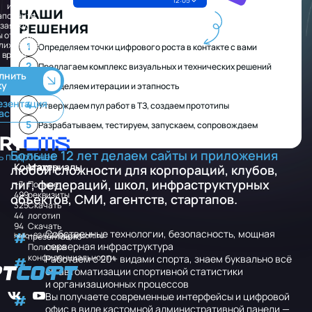
12:05
или
НАШИ
аполните
заявку,
РЕШЕНИЯ
ы ответим
ближайшее
1
Определяем точки цифрового роста в контакте с вами
время
2
Предлагаем комплекс визуальных и технических решений
лнить
ку
3
Определяем итерации и этапность
езентация
4
Утверждаем пул работ в ТЗ, создаем прототипы
ас
5
Разрабатываем, тестируем, запускаем, сопровождаем
Больше
12
лет
делаем
сайты
и
приложения
ь подробнее
Контакты
Материалы
любой
сложности
для
корпораций,
клубов,
лиг,
федераций,
школ,
инфраструктурных
+7
Полные
499
реквизиты
объектов,
СМИ,
агентств,
стартапов.
325
Скачать
44
логотип
94
Скачать
Собственные технологии, безопасность, мощная
hello+924724@sportsoft.ru
презентацию
серверная инфраструктура
Политика
конфиденциальности
Работаем с 20+ видами спорта, знаем буквально всё
об автоматизации спортивной статистики
и организационных процессов
Вы получаете современные интерфейсы и цифровой
офис в виде кастомной административной панели —