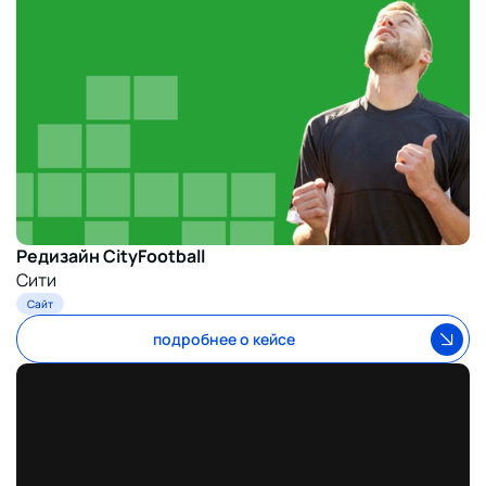
Редизайн СityFootball
Cити
Сайт
подробнее о кейсе