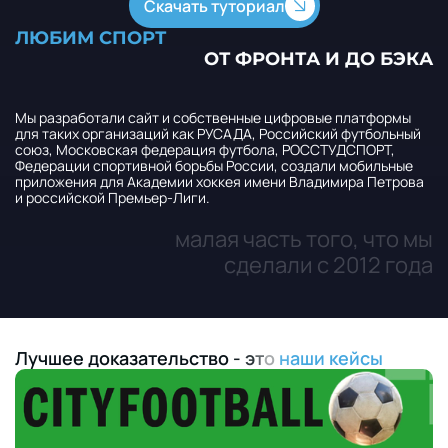
Скачать туториал
Л
Ю
Б
И
М
С
П
О
Р
Т
О
Т
Ф
Р
О
Н
Т
А
И
Д
О
Б
Э
К
А
Мы разработали сайт и собственные цифровые платформы
для таких организаций как РУСАДА, Российский футбольный
союз, Московская федерация футбола, РОССТУДСПОРТ,
Федерации спортивной борьбы России, создали мобильные
приложения для Академии хоккея имени Владимира Петрова
и российской Премьер-Лиги.
малая часть того, что мы
сделали с 2012 года
Л
у
ч
ш
е
е
д
о
к
а
з
а
т
е
л
ь
с
т
в
о
-
э
т
о
н
а
ш
и
к
е
й
с
ы