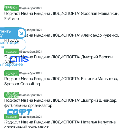
или
аполните
подкаст
06 декабря 2021
заявку,
Подкаст Ивана Рындина ЛЮДИСПОРТА: Ярослав Мешалкин,
ы ответим
EsForce
ближайшее
время
подкаст
06 декабря 2021
лнить
ку
Подкаст Ивана Рындина ЛЮДИСПОРТА: Александр Руденко,
FITLOVE
езентация
ас
подкаст
06 декабря 2021
Подкаст Ивана Рындина ЛЮДИСПОРТА: Дмитрий Варгин,
SPINE
ь подробнее
Контакты
Материалы
подкаст
06 декабря 2021
+7
Полные
Подкаст Ивана Рындина ЛЮДИСПОРТА: Евгения Мальцева,
499
реквизиты
Sponsor Consulting
325
Скачать
44
логотип
94
Скачать
подкаст
06 декабря 2021
hello+178834@sportsoft.ru
презентацию
Подкаст Ивана Рындина ЛЮДИСПОРТА: Дмитрий Шнейдер,
Политика
футбольный организатор
конфиденциальности
подкаст
06 декабря 2021
Подкаст Ивана Рындина ЛЮДИСПОРТА: Наталья Калугина,
спортивный журналист