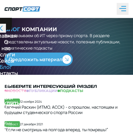
Б
Л
О
Г
К
О
М
П
А
Н
И
И
лавная
Рассказываем об ИТ через призму спорта. В разделе
О
представлены актуальные новости, полезные публикации,
нас
тематические подкасты
слуги
Предложить материал
Кейсы
Блог
нтакты
дения об
ИТ-
ВЫБЕРИТЕ ИНТЕРЕСУЮЩИЙ РАЗДЕЛ
ельности
НОВОСТИ
ПУБЛИКАЦИИ
ПОДКАСТЫ
ТОВЫ
подкаст
12 ноября 2024
СУДИТЬ
Евгений Раскин (ИТМО, АССК) - о прошлом, настоящем и
ОЕКТ?
будущем студенческого спорта России
вяжитесь
с нами
любым
подкаст
27 декабря 2021
удобным
“Если не смотришь на полгода вперед, ты помрешь!”
пособом